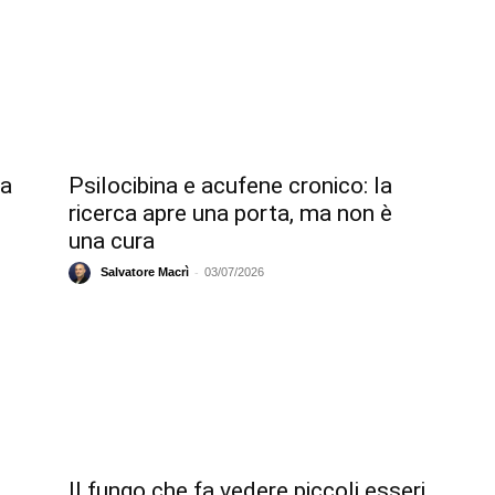
ta
Psilocibina e acufene cronico: la
ricerca apre una porta, ma non è
una cura
-
Salvatore Macrì
03/07/2026
Il fungo che fa vedere piccoli esseri