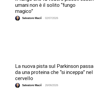
umani non è il solito “fungo
magico”
-
Salvatore Macrì
02/07/2026
La nuova pista sul Parkinson passa
da una proteina che “si inceppa” nel
cervello
-
Salvatore Macrì
26/06/2026