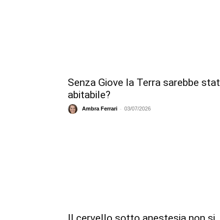
Senza Giove la Terra sarebbe sta
abitabile?
-
Ambra Ferrari
03/07/2026
Il cervello sotto anestesia non si