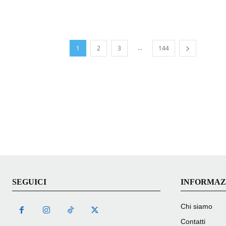
...
1
2
3
144
SEGUICI
INFORMAZ
Chi siamo
Contatti